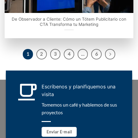
De Observador a Cliente: Cómo un Tótem Publicitario con
CTA Transforma tu Marketing
1
2
3
4
…
6
Escríbenos y planifiquemos una
visita
Tomemos un café y hablemos de sus
proyectos
Enviar E-mail