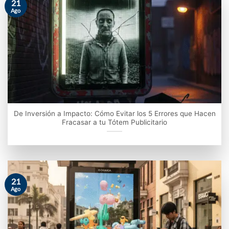
21
Ago
De Inversión a Impacto: Cómo Evitar los 5 Errores que Hacen
Fracasar a tu Tótem Publicitario
21
Ago