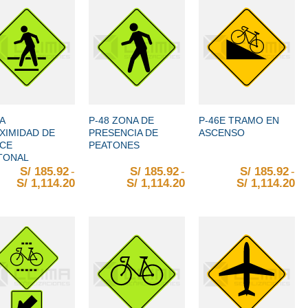
+
+
A
P-48 ZONA DE
P-46E TRAMO EN
XIMIDAD DE
PRESENCIA DE
ASCENSO
CE
PEATONES
TONAL
S/
185.92
-
S/
185.92
-
S/
185.92
-
S/
1,114.20
Rango de precios: desde S/ 185.92 hasta S/ 
S/
1,114.20
Rango de precios: desd
S/
1,114.20
Ra