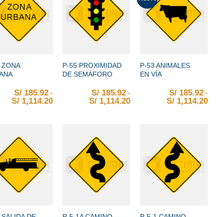
+
+
6 ZONA
P-55 PROXIMIDAD
P-53 ANIMALES
ANA
DE SEMÁFORO
EN VÍA
S/
185.92
-
S/
185.92
-
S/
185.92
-
S/
1,114.20
Rango de precios: desde S/ 185.92 hasta S/ 
S/
1,114.20
Rango de precios: desd
S/
1,114.20
Ra
+
+
 SALIDA DE
P-5-1A CAMINO
P-5-1 CAMINO