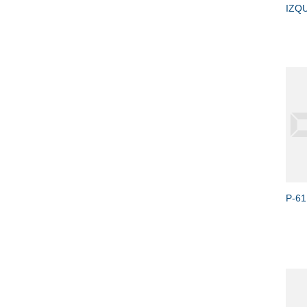
IZQ
+
P-6