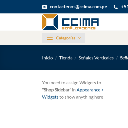
Saltar
contactenos@ccima.com.pe
+5
al
contenido
Categorías
Inicio
/
Tienda
/
Señales Verticales
/
Seña
You need to assign Widgets to
"Shop Sidebar"
in
Appearance >
Widgets
to show anything here