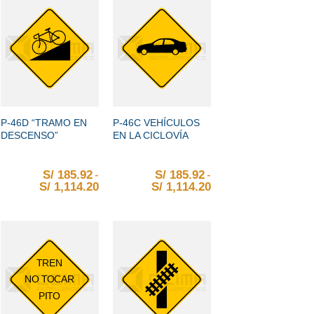
+
+
P-46D “TRAMO EN
P-46C VEHÍCULOS
DESCENSO”
EN LA CICLOVÍA
S/
185.92
-
S/
185.92
-
1,114.20
e S/ 185.92 hasta S/ 1,114.20
ngo de precios: desde S/ 185.92 hasta S/ 1,114.20
S/
1,114.20
Rango de precios: desde S/ 185.92 hasta
S/
1,114.20
Rango de precios: 