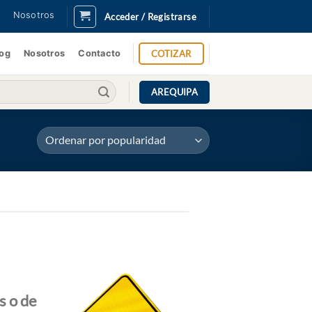
Nosotros
Acceder / Registrarse
COTIZAR
log
Nosotros
Contacto
AREQUIPA
s o de