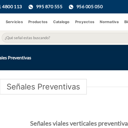
1 4800 113
995 870 555
956 005 050
Servicios
Productos
Catalogo
Proyectos
Normativa
B
Buscar
por:
les Preventivas
Señales Preventivas
Señales viales verticales preventiva