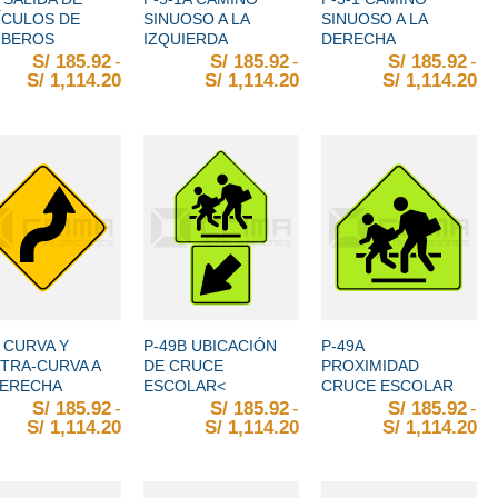
ÍCULOS DE
SINUOSO A LA
SINUOSO A LA
BEROS
IZQUIERDA
DERECHA
S/
185.92
-
S/
185.92
-
S/
185.92
-
S/
1,114.20
Rango de precios: desde S/ 185.92 hasta S/ 
S/
1,114.20
Rango de precios: desd
S/
1,114.20
Ra
+
+
 CURVA Y
P-49B UBICACIÓN
P-49A
TRA-CURVA A
DE CRUCE
PROXIMIDAD
DERECHA
ESCOLAR<
CRUCE ESCOLAR
S/
185.92
-
S/
185.92
-
S/
185.92
-
S/
1,114.20
Rango de precios: desde S/ 185.92 hasta S/ 
S/
1,114.20
Rango de precios: desd
S/
1,114.20
Ra