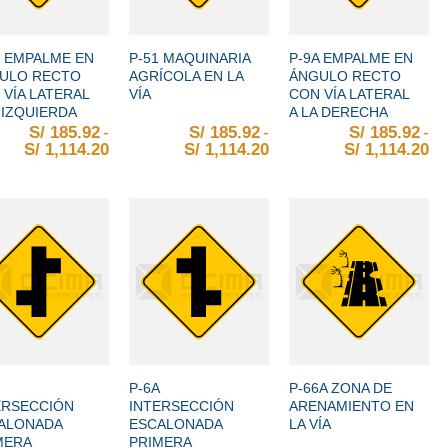
+
+
B EMPALME EN
P-51 MAQUINARIA
P-9A EMPALME EN
ULO RECTO
AGRÍCOLA EN LA
ÁNGULO RECTO
 VÍA LATERAL
VÍA
CON VÍA LATERAL
 IZQUIERDA
A LA DERECHA
S/
185.92
-
S/
185.92
-
S/
185.92
-
S/
1,114.20
Rango de precios: desde S/ 185.92 hasta S/ 
S/
1,114.20
Rango de precios: desd
S/
1,114.20
Ra
+
+
P-6A
P-66A ZONA DE
ERSECCIÓN
INTERSECCIÓN
ARENAMIENTO EN
ALONADA
ESCALONADA
LA VÍA
MERA
PRIMERA