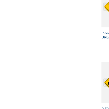
+
P-5
URB
+
P-52