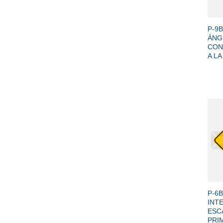
+
P-9
ÁNG
CON
A LA
+
P-6B
INT
ESC
PRI