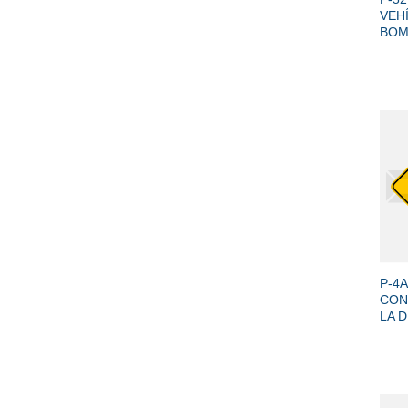
VEH
BOM
+
P-4A
CON
LA 