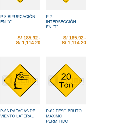
+
+
P-8 BIFURCACIÓN
P-7
EN “Y”
INTERSECCIÓN
EN “T”
S/
185.92
-
S/
185.92
-
1,114.20
e S/ 185.92 hasta S/ 1,114.20
ngo de precios: desde S/ 185.92 hasta S/ 1,114.20
S/
1,114.20
Rango de precios: desde S/ 185.92 hasta
S/
1,114.20
Rango de precios: 
+
+
P-66 RAFAGAS DE
P-62 PESO BRUTO
VIENTO LATERAL
MÁXIMO
PERMITIDO