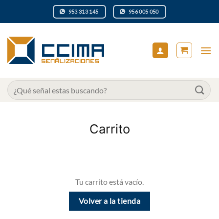
Saltar
953 313 145
956 005 050
al
contenido
Buscar
por:
Carrito
Tu carrito está vacío.
Volver a la tienda