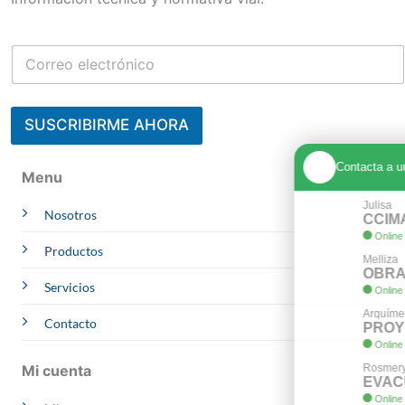
SUSCRIBIRME AHORA
Contacta a un Experto
Menu
Julisa
Nosotros
CCIMA | AREQUIPA
Online
Whatsapp
Productos
Melliza
OBRAS
Servicios
Online
Whatsapp
Arquímedes
Contacto
PROYECTOS
Online
Whatsapp
Mi cuenta
Rosmery
EVACUACION
Online
Whatsapp