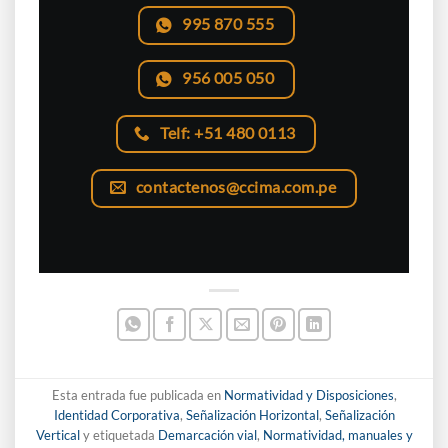
995 870 555
956 005 050
Telf: +51 480 0113
contactenos@ccima.com.pe
Esta entrada fue publicada en
Normatividad y Disposiciones
,
Identidad Corporativa
,
Señalización Horizontal
,
Señalización
Vertical
y etiquetada
Demarcación vial
,
Normatividad, manuales y