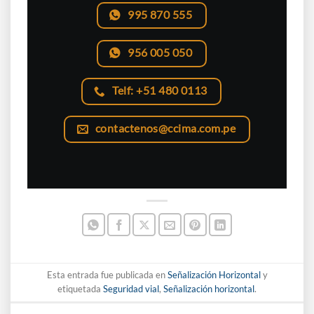
995 870 555
956 005 050
Telf: +51 480 0113
contactenos@ccima.com.pe
Esta entrada fue publicada en
Señalización Horizontal
y
etiquetada
Seguridad vial
,
Señalización horizontal
.