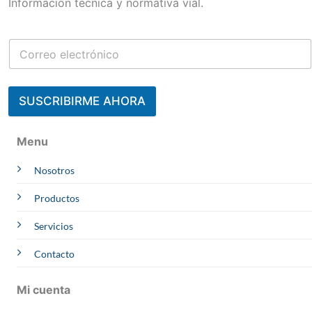
Información técnica y normativa vial.
SUSCRIBIRME AHORA
Contacta a un Experto
Menu
Julisa
Nosotros
CCIMA | AREQUIPA
Online
Whatsapp
Productos
Melliza
OBRAS
Servicios
Online
Whatsapp
Arquímedes
Contacto
PROYECTOS
Online
Whatsapp
Mi cuenta
Rosmery
EVACUACION
Whatsapp