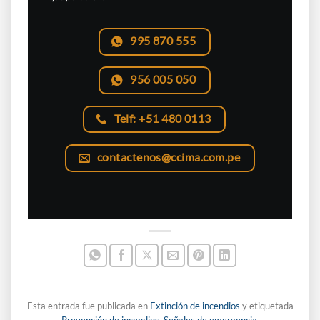
995 870 555
956 005 050
Telf: +51 480 0113
contactenos@ccima.com.pe
Esta entrada fue publicada en
Extinción de incendios
y etiquetada