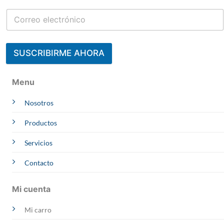
SUSCRIBIRME AHORA
Contacta a un Experto
Menu
Julisa
Nosotros
CCIMA | AREQUIPA
Online
Whatsapp
Productos
Melliza
OBRAS
Servicios
Online
Whatsapp
Arquímedes
Contacto
PROYECTOS
Online
Whatsapp
Rosmery
Mi cuenta
EVACUACION
Online
Whatsapp
Mi carro
Victor