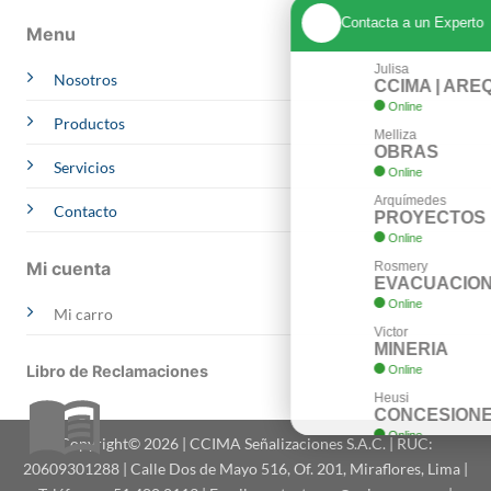
Contacta a un Experto
Menu
Julisa
Nosotros
CCIMA | AREQUIPA
Online
Whatsapp
Productos
Melliza
OBRAS
Servicios
Online
Whatsapp
Arquímedes
Contacto
PROYECTOS
Online
Whatsapp
Mi cuenta
Rosmery
EVACUACION
Online
Whatsapp
Mi carro
Victor
MINERIA
Libro de Reclamaciones
Online
Whatsapp
Heusi
CONCESIONES
Online
Whatsapp
Copyright© 2026 | CCIMA Señalizaciones S.A.C. | RUC:
Ing. Dionicio
20609301288 | Calle Dos de Mayo 516, Of. 201, Miraflores, Lima |
ASESORIA