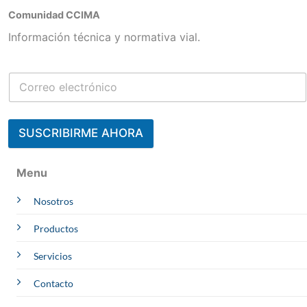
Comunidad CCIMA
Información técnica y normativa vial.
SUSCRIBIRME AHORA
Contacta a un Experto
Menu
Julisa
Nosotros
CCIMA | AREQUIPA
Online
Whatsapp
Productos
Melliza
OBRAS
Servicios
Online
Whatsapp
Arquímedes
Contacto
PROYECTOS
Online
Whatsapp