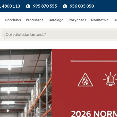
1 4800 113
995 870 555
956 005 050
Servicios
Productos
Catalogo
Proyectos
Normativa
B
Buscar
por: