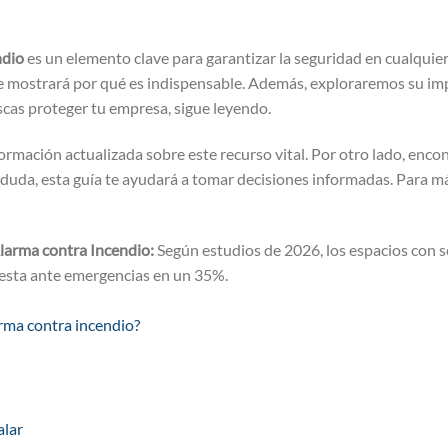
ndio
es un elemento clave para garantizar la seguridad en cualquie
o te mostrará por qué es indispensable. Además, exploraremos su i
uscas proteger tu empresa, sigue leyendo.
rmación actualizada sobre este recurso vital. Por otro lado, enco
n duda, esta guía te ayudará a tomar decisiones informadas. Para má
larma contra Incendio:
Según estudios de 2026, los espacios con 
esta ante emergencias en un 35%.
arma contra incendio?
alar