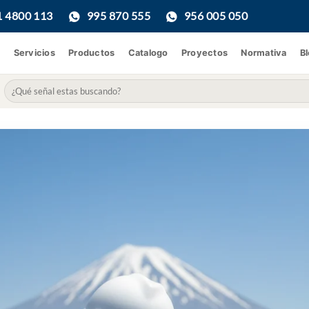
1 4800 113
995 870 555
956 005 050
Servicios
Productos
Catalogo
Proyectos
Normativa
B
Buscar
por: