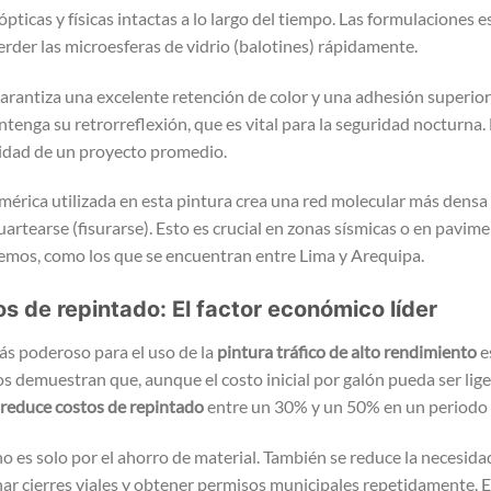
ticas y físicas intactas a lo largo del tiempo. Las formulaciones 
erder las microesferas de vidrio (balotines) rápidamente.
garantiza una excelente retención de color y una adhesión superior
tenga su retrorreflexión, que es vital para la seguridad nocturna.
lidad de un proyecto promedio.
imérica utilizada en esta pintura crea una red molecular más densa y
uartearse (fisurarse). Esto es crucial en zonas sísmicas o en pavim
mos, como los que se encuentran entre Lima y Arequipa.
s de repintado: El factor económico líder
s poderoso para el uso de la
pintura tráfico de alto rendimiento
e
 demuestran que, aunque el costo inicial por galón pueda ser lige
reduce costos de repintado
entre un 30% y un 50% en un periodo 
no es solo por el ahorro de material. También se reduce la necesida
nar cierres viales y obtener permisos municipales repetidamente. E