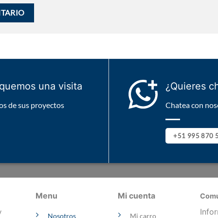
iquemos una visita
¿Quieres c
s de sus proyectos
Chatea con nos
+51 995 870 
Menu
Mi cuenta
Comu
Info
y
Nosotros
Mi carro