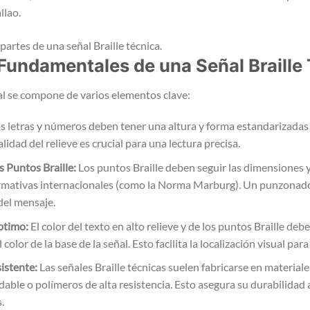
llao.
undamentales de una Señal Braille 
al se compone de varios elementos clave:
s letras y números deben tener una altura y forma estandarizadas p
calidad del relieve es crucial para una lectura precisa.
 Puntos Braille:
Los puntos Braille deben seguir las dimensiones y
ormativas internacionales (como la Norma Marburg). Un punzonado 
del mensaje.
ptimo:
El color del texto en alto relieve y de los puntos Braille deb
color de la base de la señal. Esto facilita la localización visual par
istente:
Las señales Braille técnicas suelen fabricarse en material
dable o polímeros de alta resistencia. Esto asegura su durabilidad a
.