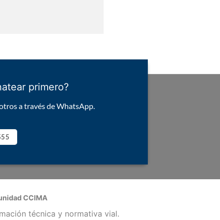
hatear primero?
otros a través de WhatsApp.
555
nidad CCIMA
rmación técnica y normativa vial.