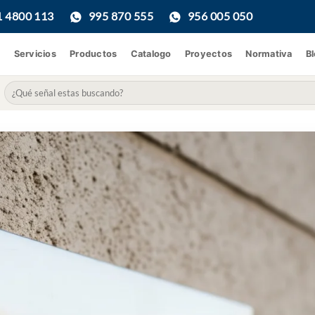
1 4800 113
995 870 555
956 005 050
Servicios
Productos
Catalogo
Proyectos
Normativa
B
Buscar
por: