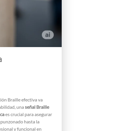
a
ón Braille efectiva va
abilidad, una
señal Braille
ica
es crucial para asegurar
l punzonado hasta la
esional y funcional en