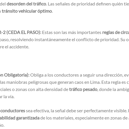
 del
desorden del tráfico
. Las señales de prioridad definen quién ti
n
tránsito vehicular óptimo
.
 R-2 (CEDA EL PASO):
Estas son las más importantes
reglas de circ
 paso, resolviendo instantáneamente el conflicto de prioridad. Su o
e el accidente.
n Obligatoria):
Obliga a los conductores a seguir una dirección, e
las maniobras peligrosas que generan caos en Lima. Esta regla es cr
ciales o zonas con alta densidad de
tráfico pesado
, donde la ambig
 la vía.
a conductores
sea efectiva, la señal debe ser perfectamente visible.
bilidad garantizada
de los materiales, especialmente en zonas de 
ño.