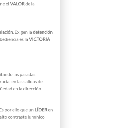
ene el
VALOR
de la
ulación
. Exigen la
detención
bediencia es la
VICTORIA
vitando las paradas
ucial en las salidas de
üedad en la dirección
 Es por ello que un
LÍDER
en
alto contraste lumínico