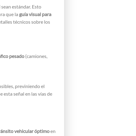
l
sean estándar. Esto
ura que la
guía visual para
talles técnicos sobre los
áfico pesado
(camiones,
sibles, previniendo el
 esta señal en las vías de
ránsito vehicular óptimo
en