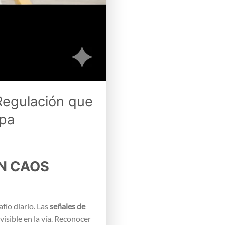
 Regulación que
ipa
AN CAOS
fío diario. Las
señales de
isible en la vía. Reconocer