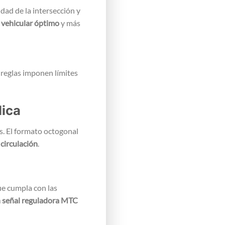
idad de la intersección y
 vehicular óptimo
y más
lica
s. El formato octogonal
circulación
.
ue cumpla con las
n señal reguladora MTC