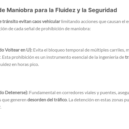
de Maniobra para la Fluidez y la Seguridad
e tránsito evitan caos vehicular
limitando acciones que causan el e
ción de cada señal de prohibición de maniobra:
do Voltear en U):
Evita el bloqueo temporal de múltiples carriles,
r
. Esta prohibición es un instrumento esencial de la ingeniería de
tr
luidez en horas pico.
do Detenerse):
Fundamental en corredores viales y puentes, aseg
s que generen
desorden del tráfico
. La detención en estas zonas pu
r
.