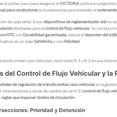
 es el primer paso para asegurar la
VICTORIA
contra la congestión.
sual para conductores
es fundamental para entender el
ordenamient
ción de cada señal. Estos
dispositivos de reglamentación vial
no so
culación
diseñadas para el
control de flujo vehicular
. Su correcta 
dora MTC
con
Durabilidad garantizada
, reduce el
desorden del tráf
e traduce en un viaje
Satisfecho
y con
Felicidad
.
del Control de Flujo Vehicular y la 
señales de regulación de tránsito evitan caos vehicular
es la gestión
al: intersecciones y zonas de cambio de carril. El
control de flujo veh
s
reglas que imponen límites de circulación
.
ersecciones: Prioridad y Detención