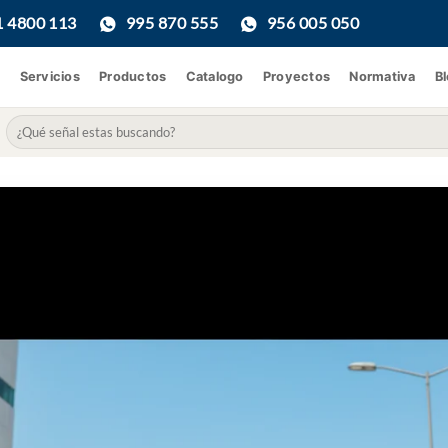
1 4800 113
995 870 555
956 005 050
Servicios
Productos
Catalogo
Proyectos
Normativa
B
Buscar
por: