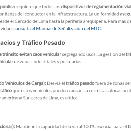
 pública
requiere que todos los
dispositivos de reglamentación via
confianza del conductor en la infraestructura. La uniformidad aseg
esde el Cercado de Lima hasta la periferia arequipeña. Para más de
ividad,
consulta el Manual de Señalización del MTC
.
pacios y Tráfico Pesado
e tránsito evitan caos vehicular
segregando usos. La gestión del
tr
hicular
de zonas industriales y portuarias.
do Vehículos de Carga):
Desvía el
tráfico pesado
fuera de zonas sen
ráfico
que estos vehículos pueden causar. La correcta colocación de
namericana Sur, cerca de Lima, es crítica.
cionar):
Mantiene la capacidad de la vía al 100%, esencial para el
t