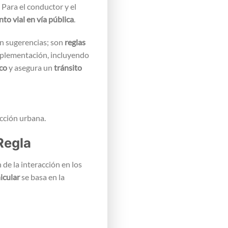
 Para el conductor y el
o vial en vía pública
.
n sugerencias; son
reglas
implementación, incluyendo
ico
y asegura un
tránsito
Regla
 de la interacción en los
icular
se basa en la