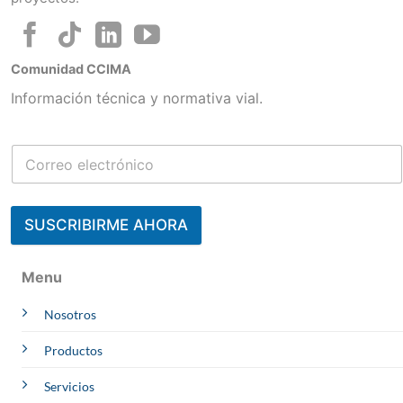
Comunidad CCIMA
Información técnica y normativa vial.
SUSCRIBIRME AHORA
Contacta a un Experto
Menu
Julisa
Nosotros
CCIMA | AREQUIPA
Online
Whatsapp
Productos
Melliza
OBRAS
Servicios
Online
Whatsapp