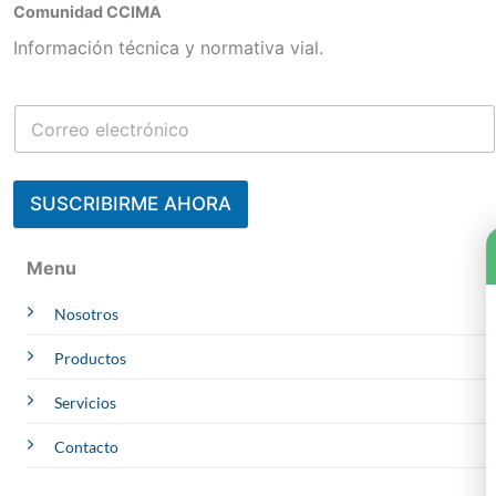
Comunidad CCIMA
Información técnica y normativa vial.
SUSCRIBIRME AHORA
Contacta a un Experto
Menu
Julisa
Nosotros
CCIMA | AREQUIPA
Online
Whatsapp
Productos
Melliza
OBRAS
Servicios
Online
Whatsapp
Arquímedes
Contacto
PROYECTOS
Online
Whatsapp