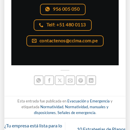
956 005 050
Telf: +51 480 0113
contactenos@ccima.com.pe
Esta entrada fue publicada en
Evacuación y Emergencia
y
etiquetada
Normatividad
,
Normatividad, manuales y
disposiciones
,
Señales de emergencia
.
¿Tu empresa está lista para lo
10 Estrategias de Planos