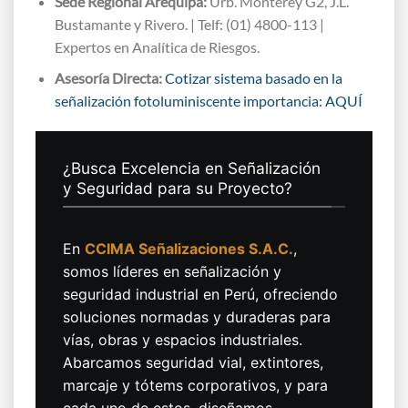
Sede Regional Arequipa:
Urb. Monterey G2, J.L.
Bustamante y Rivero. | Telf: (01) 4800-113 |
Expertos en Analítica de Riesgos.
Asesoría Directa:
Cotizar sistema basado en la
señalización fotoluminiscente importancia: AQUÍ
¿Busca Excelencia en Señalización
y Seguridad para su Proyecto?
En
CCIMA Señalizaciones S.A.C.
,
somos líderes en señalización y
seguridad industrial en Perú, ofreciendo
soluciones normadas y duraderas para
vías, obras y espacios industriales.
Abarcamos seguridad vial, extintores,
marcaje y tótems corporativos, y para