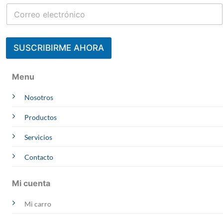
SUSCRIBIRME AHORA
Contacta a un Experto
Menu
Julisa
Nosotros
CCIMA | AREQUIPA
Online
Whatsapp
Productos
Melliza
OBRAS
Servicios
Online
Whatsapp
Arquímedes
Contacto
PROYECTOS
Online
Whatsapp
Mi cuenta
Rosmery
EVACUACION
Online
Whatsapp
Mi carro
Victor
MINERIA