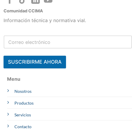
Comunidad CCIMA
Información técnica y normativa vial.
SUSCRIBIRME AHORA
Contacta a un Experto
Menu
Julisa
Nosotros
CCIMA | AREQUIPA
Online
Whatsapp
Productos
Melliza
OBRAS
Servicios
Online
Whatsapp
Arquímedes
Contacto
PROYECTOS