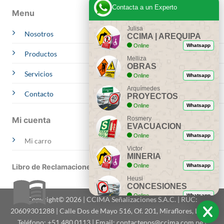
Contacta a un Experto
Menu
Julisa
Nosotros
CCIMA | AREQUIPA
Online
Whatsapp
Productos
Melliza
OBRAS
Servicios
Online
Whatsapp
Arquímedes
Contacto
PROYECTOS
Online
Whatsapp
Mi cuenta
Rosmery
EVACUACION
Online
Whatsapp
Mi carro
Victor
MINERIA
Libro de Reclamaciones
Online
Whatsapp
Heusi
CONCESIONES
Online
Whatsapp
Copyright© 2026 | CCIMA Señalizaciones S.A.C. | RUC:
Ing. Dionicio
20609301288 | Calle Dos de Mayo 516, Of. 201, Miraflores, Lima |
ASESORIA
Teléfono: +51 480 0113 | Email: contactenos@ccima.com.pe |