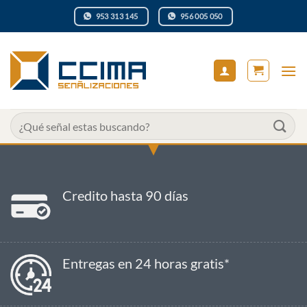
Saltar
953 313 145
956 005 050
al
contenido
Buscar
por:
Credito hasta 90 días
Entregas en 24 horas gratis*