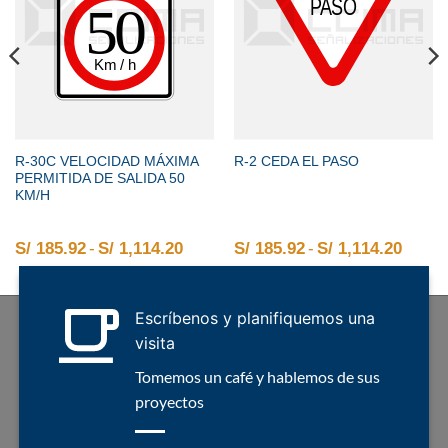
R-30C VELOCIDAD MÁXIMA
R-2 CEDA EL PASO
PERMITIDA DE SALIDA 50
KM/H
2 hasta S/ 1,114.20
o de precios: desde S/ 185.92 hasta S/ 1,114.20
S/
185.92
-
S/
1,114.20
Rango de precios: desde S/ 185.92 
S/
185.92
-
S/
1,114.20
Rango
Escríbenos y planifiquemos una
visita
Tomemos un café y hablemos de sus
proyectos