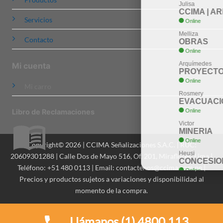
Julisa
CCIMA | AREQUIPA
Servicios
Online
Whatsapp
Melliza
Contacto
OBRAS
Online
Whatsapp
Arquímedes
Mi cuenta
PROYECTOS
Online
Whatsapp
Mi carro
Rosmery
EVACUACION
Online
Whatsapp
Libro de Reclamaciones
Victor
MINERIA
Online
Whatsapp
Copyright© 2026 | CCIMA Señalizaciones S.A.C. | RUC:
Heusi
20609301288 | Calle Dos de Mayo 516, Of. 201, Miraflores, Lima |
CONCESIONES
Teléfono: +51 480 0113 | Email: contactenos@ccima.com.pe |
Online
Whatsapp
Precios y productos sujetos a variaciones y disponibilidad al
Ing. Dionicio
momento de la compra.
ASESORIA
Online
Whatsapp
Llámanos (1) 4800 113