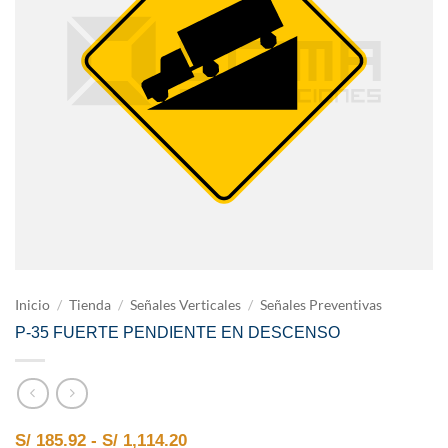
Inicio
/
Tienda
/
Señales Verticales
/
Señales Preventivas
P-35 FUERTE PENDIENTE EN DESCENSO
Rango de precios: desde S/ 185.9
S/
185.92
-
S/
1,114.20