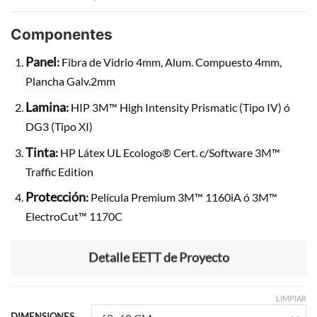
Componentes
Panel
:
Fibra de Vidrio 4mm, Alum. Compuesto 4mm,
Plancha Galv.2mm
Lamina
:
HIP 3M™ High Intensity Prismatic (Tipo IV) ó
DG3 (Tipo XI)
Tinta
:
HP Látex UL Ecologo® Cert. c/Software 3M™
Traffic Edition
Protección
:
Película Premium 3M™ 1160iA ó 3M™
ElectroCut™ 1170C
Detalle EETT de Proyecto
LIMPIAR
DIMENSIONES