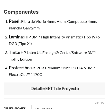
Componentes
Panel
:
Fibra de Vidrio 4mm, Alum. Compuesto 4mm,
Plancha Galv.2mm
Lamina
:
HIP 3M™ High Intensity Prismatic (Tipo IV) ó
DG3 (Tipo XI)
Tinta
:
HP Látex UL Ecologo® Cert. c/Software 3M™
Traffic Edition
Protección
:
Película Premium 3M™ 1160iA ó 3M™
ElectroCut™ 1170C
Detalle EETT de Proyecto
LIMPIAR
DIMENSIONES