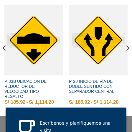
P-33B UBICACIÓN DE
P-28 INICIO DE VÍA DE
REDUCTOR DE
DOBLE SENTIDO CON
VELOCIDAD TIPO
SEPARADOR CENTRAL
RESALTO
2 hasta S/ 1,114.20
o de precios: desde S/ 185.92 hasta S/ 1,114.20
S/
185.92
-
S/
1,114.20
Rango de precios: desde S/ 185.92 
S/
185.92
-
S/
1,114.20
Rango
Escríbenos y planifiquemos una
visita