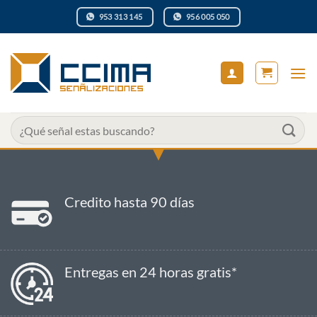
Saltar
953 313 145
956 005 050
al
contenido
Buscar
por:
Credito hasta 90 días
Entregas en 24 horas gratis*