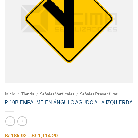
Inicio
/
Tienda
/
Señales Verticales
/
Señales Preventivas
P-10B EMPALME EN ÁNGULO AGUDO A LA IZQUIERDA
Rango de precios: desde S/ 185.9
S/
185.92
-
S/
1,114.20