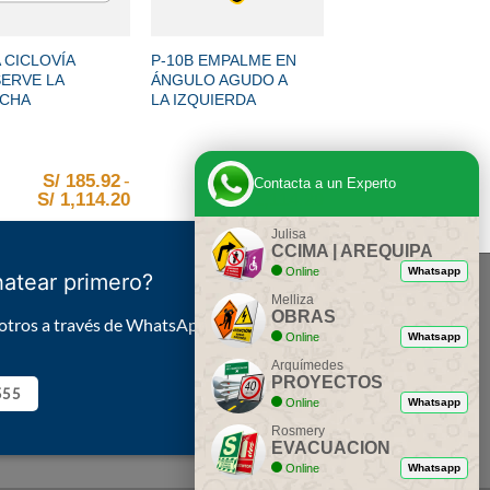
+
 CICLOVÍA
P-10B EMPALME EN
ERVE LA
ÁNGULO AGUDO A
CHA
LA IZQUIERDA
S/
185.92
-
S/
185.92
-
Contacta a un Experto
.92 hasta S/ 1,114.20
e precios: desde S/ 185.92 hasta S/ 1,114.20
S/
1,114.20
Rango de precios: desde S/ 185.92 hasta S/
S/
1,114.20
Rango de precios: d
Julisa
CCIMA | AREQUIPA
Online
Whatsapp
hatear primero?
Melliza
OBRAS
otros a través de WhatsApp.
Online
Whatsapp
Arquímedes
PROYECTOS
555
Online
Whatsapp
Rosmery
EVACUACION
Online
Whatsapp