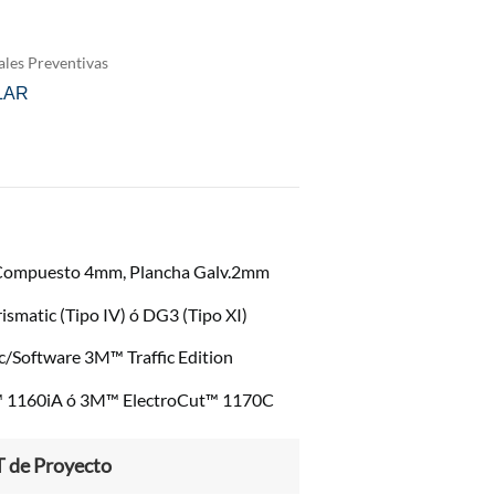
ales Preventivas
LAR
cios: desde S/ 185.92 hasta S/ 1,114.20
 Compuesto 4mm, Plancha Galv.2mm
smatic (Tipo IV) ó DG3 (Tipo XI)
c/Software 3M™ Traffic Edition
™ 1160iA ó 3M™ ElectroCut™ 1170C
T de Proyecto