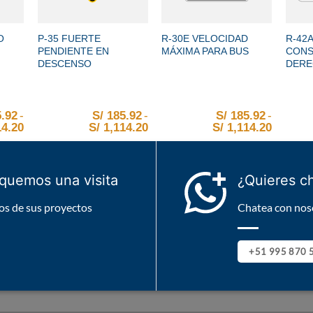
+
+
+
O
P-35 FUERTE
R-30E VELOCIDAD
R-42A
PENDIENTE EN
MÁXIMA PARA BUS
CONS
DESCENSO
DERE
.92
-
S/
185.92
-
S/
185.92
-
/ 1,114.20
desde S/ 185.92 hasta S/ 1,114.20
4.20
Rango de precios: desde S/ 185.92 hasta S/ 1,114.20
S/
1,114.20
Rango de precios: desde S/ 185
S/
1,114.20
Rango d
iquemos una visita
¿Quieres c
s de sus proyectos
Chatea con nos
+51 995 870 