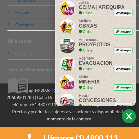
Julisa
CCIMA | AREQUIPA
Servicios
Online
Whatsapp
Melliza
Contacto
OBRAS
Online
Whatsapp
Arquímedes
Mi cuenta
PROYECTOS
Online
Whatsapp
Mi carro
Rosmery
EVACUACION
Online
Whatsapp
Libro de Reclamaciones
Victor
MINERIA
Online
Whatsapp
Copyright© 2026 | CCIMA Señalizaciones S.A.C. | RUC:
Heusi
20609301288 | Calle Dos de Mayo 516, Of. 201, Miraflores, Lima |
CONCESIONES
Teléfono: +51 480 0113 | Email: contactenos@ccima.com.pe |
Online
Whatsapp
Precios y productos sujetos a variaciones y disponibilidad al
Ing. Dionicio
momento de la compra.
ASESORIA
Online
Whatsapp
Llámanos (1) 4800 113