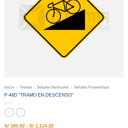
Inicio
/
Tienda
/
Señales Verticales
/
Señales Preventivas
P-46D “TRAMO EN DESCENSO”
Rango de precios: desde S/ 185.9
S/
185.92
-
S/
1,114.20