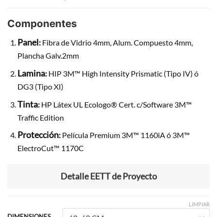
Componentes
Panel
:
Fibra de Vidrio 4mm, Alum. Compuesto 4mm,
Plancha Galv.2mm
Lamina
:
HIP 3M™ High Intensity Prismatic (Tipo IV) ó
DG3 (Tipo XI)
Tinta
:
HP Látex UL Ecologo® Cert. c/Software 3M™
Traffic Edition
Protección
:
Película Premium 3M™ 1160iA ó 3M™
ElectroCut™ 1170C
Detalle EETT de Proyecto
LIMPIAR
DIMENSIONES