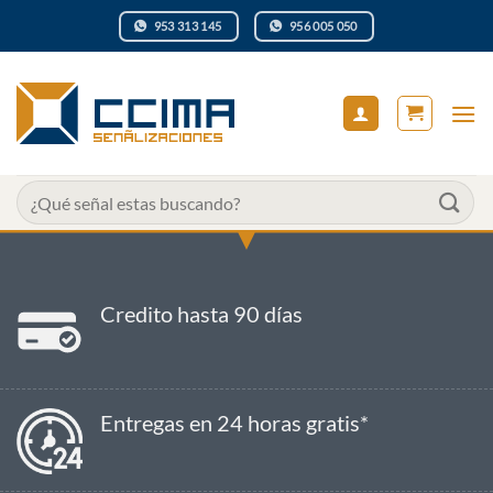
Saltar
953 313 145
956 005 050
al
contenido
Buscar
por:
Credito hasta 90 días
Entregas en 24 horas gratis*