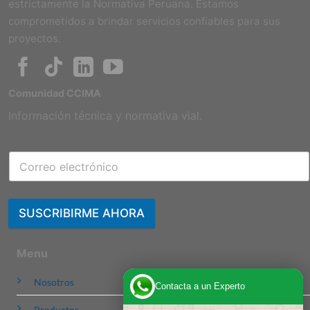
estrictamente la Normativa Peruana. Estamos
comprometidos a brindar servicios confiables para sus
proyectos.
Comunidad CCIMA
Información técnica y normativa vial.
SUSCRIBIRME AHORA
Menu
Nosotros
Contacta a un Experto
Productos