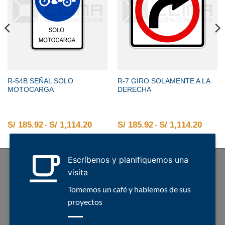
R-54B SEÑAL SOLO
R-7 GIRO SOLAMENTE A LA
MOTOCARGA
DERECHA
2 hasta S/ 1,114.20
o de precios: desde S/ 185.92 hasta S/ 1,114.20
S/
185.92
-
S/
1,114.20
Rango de precios: desde S/ 185.92 
S/
185.92
-
S/
1,114.20
Rango
Escríbenos y planifiquemos una
visita
Tomemos un café y hablemos de sus
proyectos