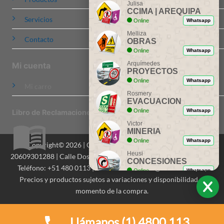
Julisa
CCIMA | AREQUIPA
Servicios
Online
Whatsapp
Melliza
Contacto
OBRAS
Online
Whatsapp
Arquímedes
Mi cuenta
PROYECTOS
Online
Whatsapp
Mi carro
Rosmery
EVACUACION
Online
Whatsapp
Libro de Reclamaciones
Victor
MINERIA
Online
Whatsapp
Copyright© 2026 | CCIMA Señalizaciones S.A.C. | RUC:
Heusi
20609301288 | Calle Dos de Mayo 516, Of. 201, Miraflores, Lima |
CONCESIONES
Teléfono: +51 480 0113 | Email: contactenos@ccima.com.pe |
Online
Whatsapp
Precios y productos sujetos a variaciones y disponibilidad al
Ing. Dionicio
momento de la compra.
ASESORIA
Online
Whatsapp
Llámanos (1) 4800 113