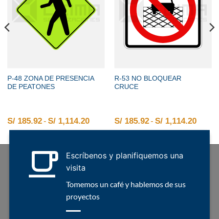
P-48 ZONA DE PRESENCIA
R-53 NO BLOQUEAR
DE PEATONES
CRUCE
2 hasta S/ 1,114.20
o de precios: desde S/ 185.92 hasta S/ 1,114.20
S/
185.92
-
S/
1,114.20
Rango de precios: desde S/ 185.92 
S/
185.92
-
S/
1,114.20
Rango
Escríbenos y planifiquemos una
visita
Tomemos un café y hablemos de sus
proyectos