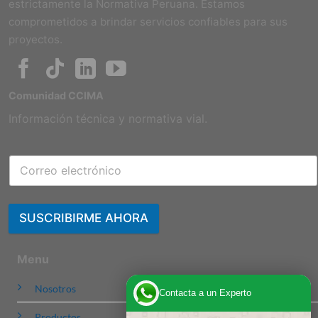
estrictamente la Normativa Peruana. Estamos
comprometidos a brindar servicios confiables para sus
proyectos.
Comunidad CCIMA
Información técnica y normativa vial.
SUSCRIBIRME AHORA
Menu
Nosotros
Contacta a un Experto
Productos