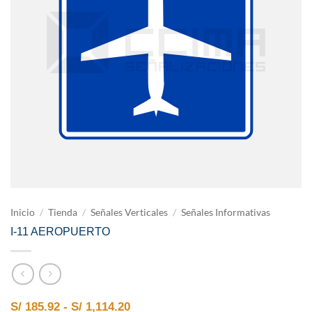
Inicio
/
Tienda
/
Señales Verticales
/
Señales Informativas
I-11 AEROPUERTO
Rango de precios: desde S/ 185.9
S/
185.92
-
S/
1,114.20