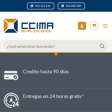
Saltar
953 313 145
956 005 050
al
contenido
Buscar
por:
Credito hasta 90 días
Entregas en 24 horas gratis*