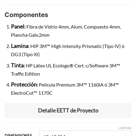
Componentes
Panel
:
Fibra de Vidrio 4mm, Alum. Compuesto 4mm,
Plancha Galv.2mm
Lamina
:
HIP 3M™ High Intensity Prismatic (Tipo IV) ó
DG3 (Tipo XI)
Tinta
:
HP Látex UL Ecologo® Cert. c/Software 3M™
Traffic Edition
Protección
:
Película Premium 3M™ 1160iA ó 3M™
ElectroCut™ 1170C
Detalle EETT de Proyecto
LIMPIAR
DIMENSIONES