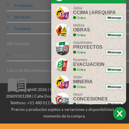
Productos
Julisa
CCIMA | AREQUIPA
Servicios
Online
Whatsapp
Melliza
Contacto
OBRAS
Online
Whatsapp
Arquímedes
Mi cuenta
PROYECTOS
Online
Whatsapp
Mi carro
Rosmery
EVACUACION
Online
Whatsapp
Libro de Reclamaciones
Victor
MINERIA
Online
Whatsapp
Copyright© 2026 | CCIMA Señalizaciones S.A.C. | RUC:
Heusi
20609301288 | Calle Dos de Mayo 516, Of. 201, Miraflores, Lima |
CONCESIONES
Teléfono: +51 480 0113 | Email: contactenos@ccima.com.pe |
Online
Whatsapp
Precios y productos sujetos a variaciones y disponibilidad al
Ing. Dionicio
momento de la compra.
ASESORIA
Online
Whatsapp