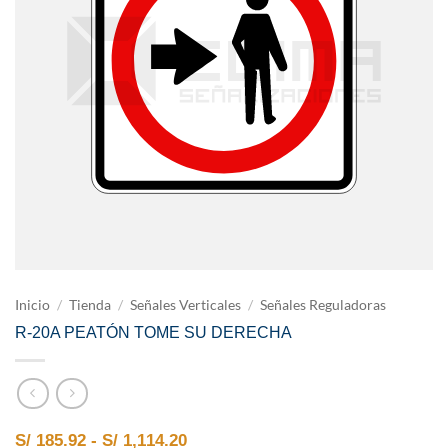
Inicio
/
Tienda
/
Señales Verticales
/
Señales Reguladoras
R-20A PEATÓN TOME SU DERECHA
Rango de precios: desde S/ 185.9
S/
185.92
-
S/
1,114.20