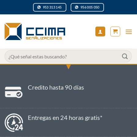
Saltar
953 313 145
956 005 050
al
contenido
Buscar
por:
Credito hasta 90 días
Entregas en 24 horas gratis*