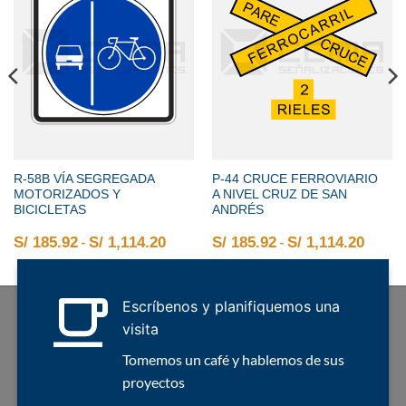
R-58B VÍA SEGREGADA
P-44 CRUCE FERROVIARIO
MOTORIZADOS Y
A NIVEL CRUZ DE SAN
BICICLETAS
ANDRÉS
2 hasta S/ 1,114.20
o de precios: desde S/ 185.92 hasta S/ 1,114.20
S/
185.92
-
S/
1,114.20
Rango de precios: desde S/ 185.92 
S/
185.92
-
S/
1,114.20
Rango
Escríbenos y planifiquemos una
visita
Tomemos un café y hablemos de sus
proyectos