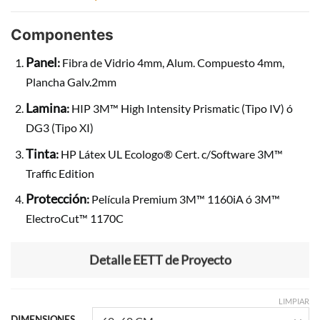
Componentes
Panel
:
Fibra de Vidrio 4mm, Alum. Compuesto 4mm,
Plancha Galv.2mm
Lamina
:
HIP 3M™ High Intensity Prismatic (Tipo IV) ó
DG3 (Tipo XI)
Tinta
:
HP Látex UL Ecologo® Cert. c/Software 3M™
Traffic Edition
Protección
:
Película Premium 3M™ 1160iA ó 3M™
ElectroCut™ 1170C
Detalle EETT de Proyecto
LIMPIAR
DIMENSIONES