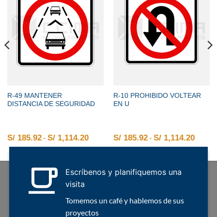
R-49 MANTENER
R-10 PROHIBIDO VOLTEAR
DISTANCIA DE SEGURIDAD
EN U
2 hasta S/ 1,114.20
o de precios: desde S/ 185.92 hasta S/ 1,114.20
S/
185.92
-
S/
1,114.20
Rango de precios: desde S/ 185.92 
S/
185.92
-
S/
1,114.20
Rango
Escríbenos y planifiquemos una
visita
Tomemos un café y hablemos de sus
proyectos