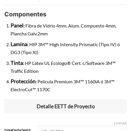
Componentes
Panel
:
Fibra de Vidrio 4mm, Alum. Compuesto 4mm,
Plancha Galv.2mm
Lamina
:
HIP 3M™ High Intensity Prismatic (Tipo IV) ó
DG3 (Tipo XI)
Tinta
:
HP Látex UL Ecologo® Cert. c/Software 3M™
Traffic Edition
Protección
:
Película Premium 3M™ 1160iA ó 3M™
ElectroCut™ 1170C
Detalle EETT de Proyecto
LIMPIAR
DIMENSIONES