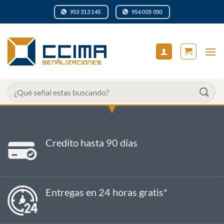
Saltar
953 313 145
956 005 050
al
contenido
Buscar
por:
Credito hasta 90 días
Entregas en 24 horas gratis*