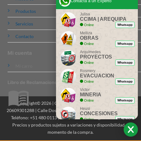
Contacta a un Experto
Productos
Julisa
CCIMA | AREQUIPA
Servicios
Online
Whatsapp
Melliza
Contacto
OBRAS
Online
Whatsapp
Arquímedes
Mi cuenta
PROYECTOS
Online
Whatsapp
Mi carro
Rosmery
EVACUACION
Online
Whatsapp
Libro de Reclamaciones
Victor
MINERIA
Online
Whatsapp
Copyright© 2026 | CCIMA Señalizaciones S.A.C. | RUC:
Heusi
20609301288 | Calle Dos de Mayo 516, Of. 201, Miraflores, Lima |
CONCESIONES
Teléfono: +51 480 0113 | Email: contactenos@ccima.com.pe |
Online
Whatsapp
Precios y productos sujetos a variaciones y disponibilidad al
Ing. Dionicio
momento de la compra.
ASESORIA
Online
Whatsapp