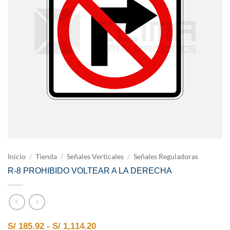
Inicio
/
Tienda
/
Señales Verticales
/
Señales Reguladoras
R-8 PROHIBIDO VOLTEAR A LA DERECHA
Rango de precios: desde S/ 185.9
S/
185.92
-
S/
1,114.20