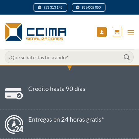
Saltar
953 313 145
956 005 050
al
contenido
Buscar
por:
Credito hasta 90 días
Entregas en 24 horas gratis*