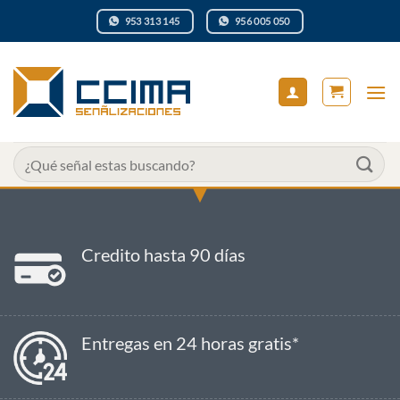
Saltar
953 313 145
956 005 050
al
contenido
Buscar
por:
Credito hasta 90 días
Entregas en 24 horas gratis*