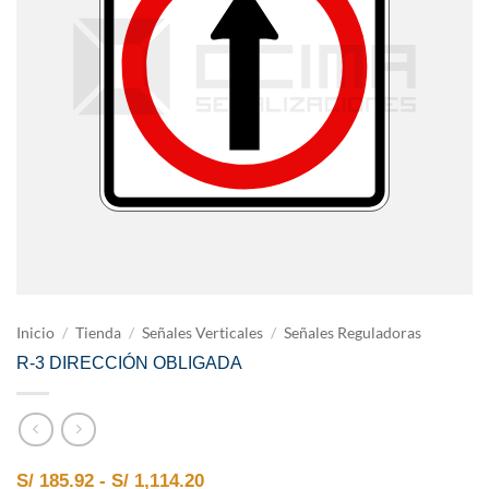
Inicio
/
Tienda
/
Señales Verticales
/
Señales Reguladoras
R-3 DIRECCIÓN OBLIGADA
Rango de precios: desde S/ 185.9
S/
185.92
-
S/
1,114.20