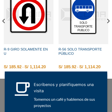
R-9 GIRO SOLAMENTE EN
R-56 SOLO TRANSPORTE
U
PÚBLICO
2 hasta S/ 1,114.20
o de precios: desde S/ 185.92 hasta S/ 1,114.20
S/
185.92
-
S/
1,114.20
Rango de precios: desde S/ 185.92 
S/
185.92
-
S/
1,114.20
Rango
Escríbenos y planifiquemos una
visita
Tomemos un café y hablemos de sus
proyectos