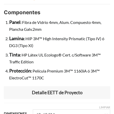
Componentes
Panel
:
Fibra de Vidrio 4mm, Alum. Compuesto 4mm,
Plancha Galv.2mm
Lamina
:
HIP 3M™ High Intensity Prismatic (Tipo IV) ó
DG3 (Tipo XI)
Tinta
:
HP Látex UL Ecologo® Cert. c/Software 3M™
Traffic Edition
Protección
:
Película Premium 3M™ 1160iA ó 3M™
ElectroCut™ 1170C
Detalle EETT de Proyecto
LIMPIAR
DIMENSIONES