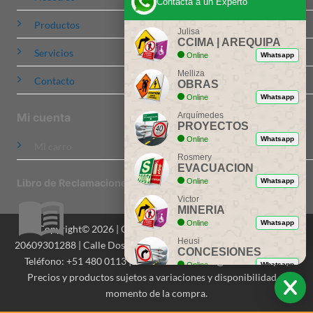
Contacta a un Experto
Productos
Julisa
CCIMA | AREQUIPA
Servicios
Online
Whatsapp
Melliza
Contacto
OBRAS
Online
Whatsapp
Arquímedes
Mi cuenta
PROYECTOS
Online
Whatsapp
Mi carro
Rosmery
EVACUACION
Online
Whatsapp
Libro de Reclamaciones
Victor
MINERIA
Online
Whatsapp
Copyright© 2026 | CCIMA Señalizaciones S.A.C. | RUC:
Heusi
20609301288 | Calle Dos de Mayo 516, Of. 201, Miraflores, Lima |
CONCESIONES
Teléfono: +51 480 0113 | Email: contactenos@ccima.com.pe |
Online
Whatsapp
Precios y productos sujetos a variaciones y disponibilidad al
Ing. Dionicio
momento de la compra.
ASESORIA
Online
Whatsapp