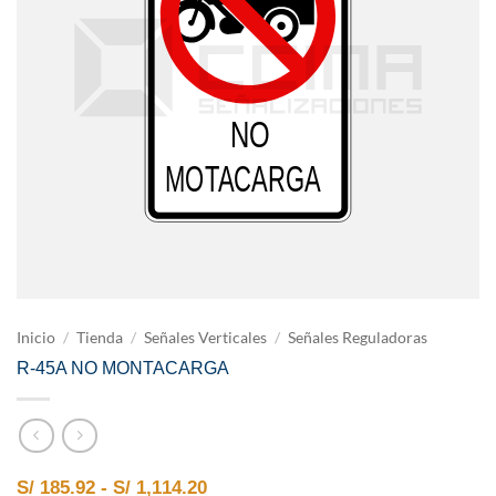
Inicio
/
Tienda
/
Señales Verticales
/
Señales Reguladoras
R-45A NO MONTACARGA
Rango de precios: desde S/ 185.9
S/
185.92
-
S/
1,114.20