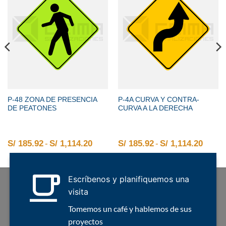
P-48 ZONA DE PRESENCIA
P-4A CURVA Y CONTRA-
DE PEATONES
CURVA A LA DERECHA
2 hasta S/ 1,114.20
o de precios: desde S/ 185.92 hasta S/ 1,114.20
S/
185.92
-
S/
1,114.20
Rango de precios: desde S/ 185.92 
S/
185.92
-
S/
1,114.20
Rango
Escríbenos y planifiquemos una
visita
Tomemos un café y hablemos de sus
proyectos