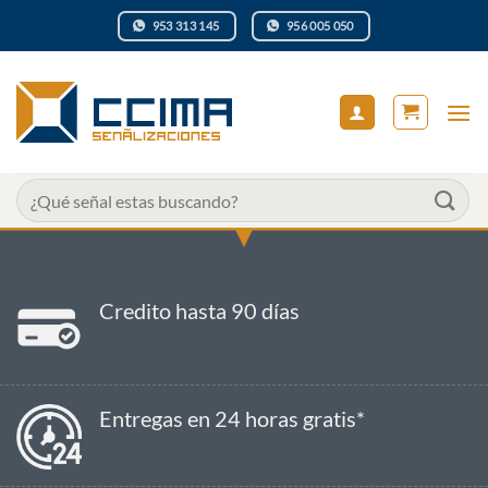
Saltar
953 313 145
956 005 050
al
contenido
Buscar
por:
Credito hasta 90 días
Entregas en 24 horas gratis*