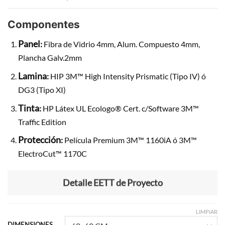
Componentes
Panel
:
Fibra de Vidrio 4mm, Alum. Compuesto 4mm,
Plancha Galv.2mm
Lamina
:
HIP 3M™ High Intensity Prismatic (Tipo IV) ó
DG3 (Tipo XI)
Tinta
:
HP Látex UL Ecologo® Cert. c/Software 3M™
Traffic Edition
Protección
:
Película Premium 3M™ 1160iA ó 3M™
ElectroCut™ 1170C
Detalle EETT de Proyecto
LIMPIAR
DIMENSIONES