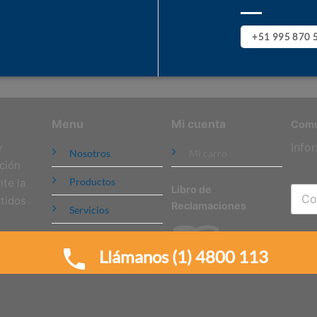
+51 995 870 
Menu
Mi cuenta
Comu
Info
y
Nosotros
Mi carro
ción
Productos
te la
Libro de
tidos
Reclamaciones
Servicios
Contacto
SU
Llámanos (1) 4800 113
 RUC: 20609301288 | Calle Dos de Mayo 516, Of. 201, Miraflores, Lima |
sujetos a variaciones y disponibilidad al momento de la compra.