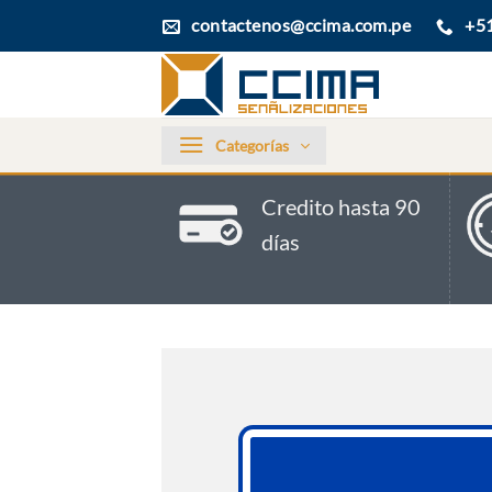
Saltar
contactenos@ccima.com.pe
+5
al
contenido
Categorías
Credito hasta 90
días