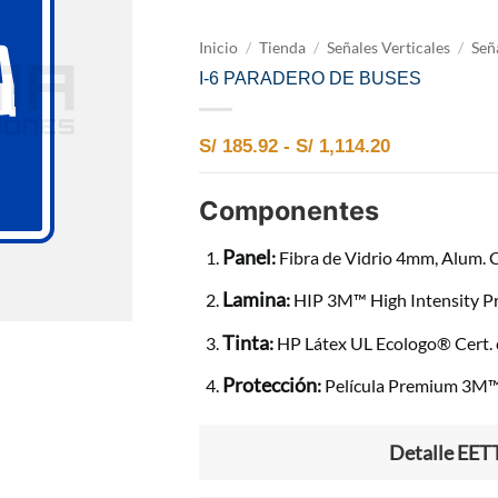
Inicio
/
Tienda
/
Señales Verticales
/
Señ
I-6 PARADERO DE BUSES
Rango de pre
S/
185.92
-
S/
1,114.20
Componentes
Panel
:
Fibra de Vidrio 4mm, Alum.
Lamina
:
HIP 3M™ High Intensity Pri
Tinta
:
HP Látex UL Ecologo® Cert. 
Protección
:
Película Premium 3M
Detalle EET