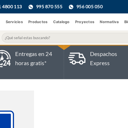
1 4800 113
995 870 555
956 005 050
Servicios
Productos
Catalogo
Proyectos
Normativa
B
Buscar
por:
Entregas en 24
Despachos
horas gratis*
Express