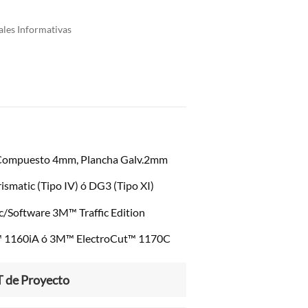
ales Informativas
cios: desde S/ 185.92 hasta S/ 1,114.20
 Compuesto 4mm, Plancha Galv.2mm
smatic (Tipo IV) ó DG3 (Tipo XI)
c/Software 3M™ Traffic Edition
™ 1160iA ó 3M™ ElectroCut™ 1170C
T de Proyecto