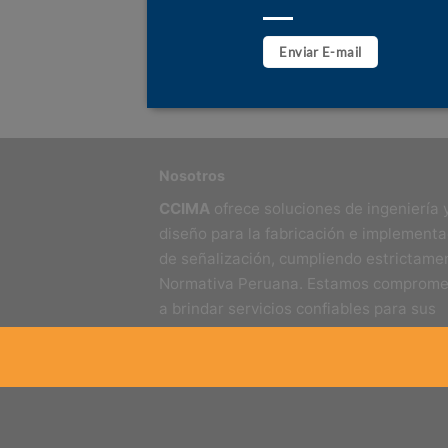
Enviar E-mail
Nosotros
CCIMA
ofrece soluciones de ingeniería 
diseño para la fabricación e implementa
de señalización, cumpliendo estrictamen
Normativa Peruana. Estamos comprome
a brindar servicios confiables para sus
proyectos.
Copyright© 2026 | CCIMA Señalizaciones S.A.C. |
contactenos@ccima.com.pe | Precios y productos 