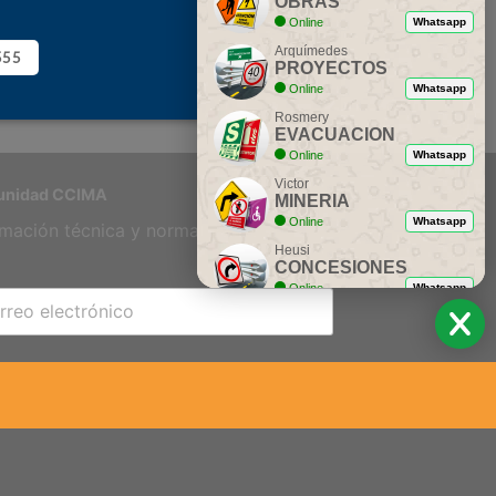
OBRAS
Online
Whatsapp
Arquímedes
555
PROYECTOS
Online
Whatsapp
Rosmery
EVACUACION
Online
Whatsapp
Victor
nidad CCIMA
MINERIA
Online
Whatsapp
rmación técnica y normativa vial.
Heusi
CONCESIONES
Online
Whatsapp
Ing. Dionicio
ASESORIA
Online
Whatsapp
SCRIBIRME AHORA
 Teléfono: +51 480 0113 | Email: